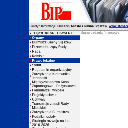
Biuletyn Informacji Publicznej
Miasto i Gmina Stęszew
www.stesze
Sprawozdania finansowe
TO jest BIP ARCHIWALNY
Organy
Burmistrz Gminy Stęszew
Przewodniczący Rady
Rada
Komisje
Prawo lokalne
Statut
Regulamin organizacyjny
Zarządzenia Kierownika
Jednostki
Międzyzakładowa Kasa
Zapomogowo - Pożyczkowa
Formularze i wnioski
Projekty uchwał
Uchwały
Transmisje z sesji Rady
Miejskiej
Zarządzenia Burmistrza
Podatki i opłaty
Strategia rozwoju na lata
2016-2026