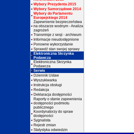
Wybory Prezydenta 2015
Wybory Samorządowe 2014
Wybory do Parlamentu
Europejskiego 2014
Zapewnienie bezpieczeństwa
na obszarze wodnym - Analiza
zagrożeń
Transmisje z sesji - archiwum
Informacje nieudostępnione
Ponowne wykorzystanie
Sprawdź stan swojej sprawy
Elektroniczna Skrzynka
Podawcza
Elektroniczna Skrzynka
Podawcza
Serwis
Dziennik Ustaw
Wyszukiwarka
Instrukcja obsługi
Redakcja
Deklaracja dostępności
Raporty o stanie zapewnienia
dostępności podmiotu
publicznego
Koordynatorzy do spraw
dostępności
Sygnalista
Rejestr zmian
Statystyka odwiedzin