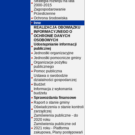
Strategia rozwoju na lata
2000-2015
Zagospodarowanie
Przestrzenne
Ochrona środowiska
Inne
REALIZACJA OBOWIĄZKU
INFORMACYJNEGO O
OCHRONIE DANYCH
OSOBOWYCH
Udostępnianie informacji
publicznej
Jednostki organizacyjne
Jednostki pomocnicze gminy
Organizacje pożytku
publicznego
Pomoc publiczna
Ustawa o swobodzie
działalności gospodarczej
Budżet
Informacja z wykonania
budżetu
Sprawozdania finansowe
Raport o stanie gminy
Oświadczenia o stanie kontroli
zarządczej
Zamówienia publiczne - do
2020 roku
Zamówienia publiczne od
2021 roku - Platforma
zakupowa, Plany postępowań