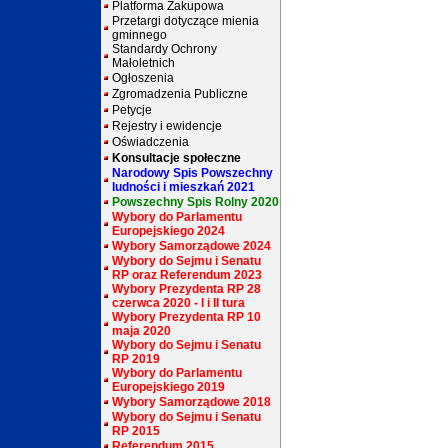
Platforma Zakupowa
Przetargi dotyczące mienia
gminnego
Standardy Ochrony
Małoletnich
Ogłoszenia
Zgromadzenia Publiczne
Petycje
Rejestry i ewidencje
Oświadczenia
Konsultacje społeczne
Narodowy Spis Powszechny
ludności i mieszkań 2021
Powszechny Spis Rolny 2020
Wybory do Parlamentu
Europejskiego 2024
Wybory Samorządowe 2024
Wybory do Sejmu i Senatu
RP oraz Referendum 2023
Wybory Prezydenta RP 28
czerwca 2020 - I i II tura
Wybory Prezydenta RP 10
maja 2020
Wybory do Sejmu i Senatu
RP 2019
Wybory do Parlamentu
Europejskiego 2019
Wybory Samorządowe 2018
Wybory do Sejmu i Senatu
RP 2015
Referendum 2015