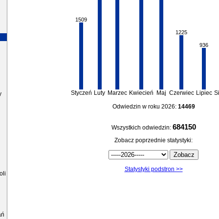
1509
1225
U
936
Styczeń
Luty
Marzec
Kwiecień
Maj
Czerwiec
Lipiec
S
y
Odwiedzin w roku 2026:
14469
684150
Wszystkich odwiedzin:
Zobacz poprzednie statystyki:
Statystyki podstron >>
oli
ań