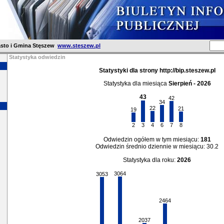
asto i Gmina Stęszew
www.steszew.pl
Statystyka odwiedzin
Statystyki dla strony http://bip.steszew.pl
Statystyka dla miesiąca
Sierpień - 2026
43
42
34
22
21
19
2
3
4
6
7
8
Odwiedzin ogółem w tym miesiącu:
181
Odwiedzin średnio dziennie w miesiącu: 30.2
Statystyka dla roku:
2026
3064
3053
2464
2037