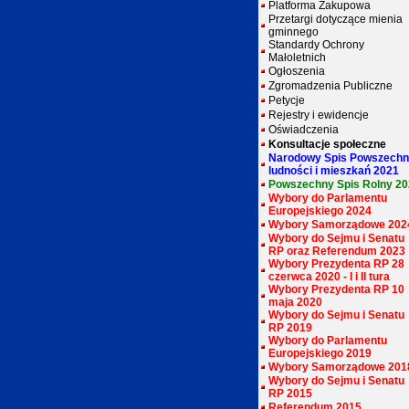
Platforma Zakupowa
Przetargi dotyczące mienia
gminnego
Standardy Ochrony
Małoletnich
Ogłoszenia
Zgromadzenia Publiczne
Petycje
Rejestry i ewidencje
Oświadczenia
Konsultacje społeczne
Narodowy Spis Powszech
ludności i mieszkań 2021
Powszechny Spis Rolny 2
Wybory do Parlamentu
Europejskiego 2024
Wybory Samorządowe 202
Wybory do Sejmu i Senatu
RP oraz Referendum 2023
Wybory Prezydenta RP 28
czerwca 2020 - I i II tura
Wybory Prezydenta RP 10
maja 2020
Wybory do Sejmu i Senatu
RP 2019
Wybory do Parlamentu
Europejskiego 2019
Wybory Samorządowe 201
Wybory do Sejmu i Senatu
RP 2015
Referendum 2015