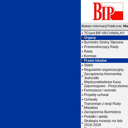
Biuletyn Informacji Publicznej
Mi
TO jest BIP ARCHIWALNY
Organy
Burmistrz Gminy Stęszew
Przewodniczący Rady
Rada
Komisje
Prawo lokalne
Statut
Regulamin organizacyjny
Zarządzenia Kierownika
Jednostki
Międzyzakładowa Kasa
Zapomogowo - Pożyczkowa
Formularze i wnioski
Projekty uchwał
Uchwały
Transmisje z sesji Rady
Miejskiej
Zarządzenia Burmistrza
Podatki i opłaty
Strategia rozwoju na lata
2016-2026