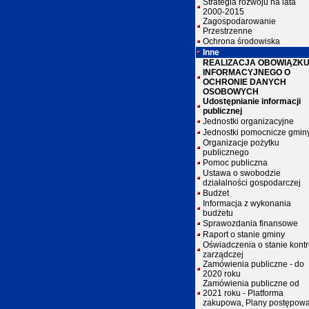
Strategia rozwoju na lata
2000-2015
Zagospodarowanie
Przestrzenne
Ochrona środowiska
Inne
REALIZACJA OBOWIĄZK
INFORMACYJNEGO O
OCHRONIE DANYCH
OSOBOWYCH
Udostępnianie informacji
publicznej
Jednostki organizacyjne
Jednostki pomocnicze gmin
Organizacje pożytku
publicznego
Pomoc publiczna
Ustawa o swobodzie
działalności gospodarczej
Budżet
Informacja z wykonania
budżetu
Sprawozdania finansowe
Raport o stanie gminy
Oświadczenia o stanie kontr
zarządczej
Zamówienia publiczne - do
2020 roku
Zamówienia publiczne od
2021 roku - Platforma
zakupowa, Plany postępow