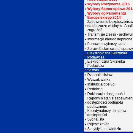
Wybory Prezydenta 2015
Wybory Samorządowe 201
Wybory do Parlamentu
Europejskiego 2014
Zapewnienie bezpieczeńst
na obszarze wodnym - Anal
zagrożeń
Transmisje z sesji - archiw
Informacje nieudostępnione
Ponowne wykorzystanie
Sprawdź stan swojej sprawy
Elektroniczna Skrzynka
Podawcza
Elektroniczna Skrzynka
Podawcza
Serwis
Dziennik Ustaw
Wyszukiwarka
Instrukcja obsługi
Redakcja
Deklaracja dostępności
Raporty o stanie zapewnien
dostępności podmiotu
publicznego
Koordynatorzy do spraw
dostępności
Sygnalista
Rejestr zmian
Statystyka odwiedzin