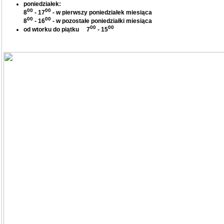
poniedziałek:
00
00
8
- 17
- w pierwszy poniedziałek miesiąca
00
00
8
- 16
- w pozostałe poniedziałki miesiąca
00
00
od wtorku do piątku 7
- 15