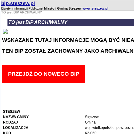
bip.steszew.pl
Biuletyn Informacji Publicznej
Miasto i Gmina Stęszew
www.steszew.pl
TO jest BIP ARCHIWALNY
TO jest BIP ARCHIWALNY
WSKAZANE TUTAJ INFORMACJE MOGĄ BYĆ NIE
TEN BIP ZOSTAŁ ZACHOWANY JAKO ARCHIWALN
PRZEJDŹ DO NOWEGO BIP
STĘSZEW
NAZWA GMINY
Stęszew
RODZAJ
Gmina
LOKALIZACJA
woj. wielkopolskie, pow. pozn
KOD
62-060