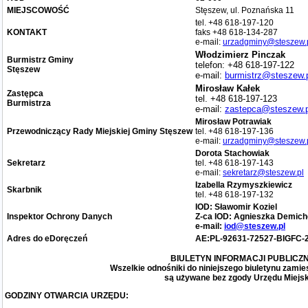
MIEJSCOWOŚĆ
Stęszew, ul. Poznańska 11
tel. +48 618-197-120
KONTAKT
faks +48 618-134-287
e-mail:
urzadgminy@steszew.
Włodzimierz Pinczak
Burmistrz Gminy
telefon: +48 618-197-122
Stęszew
e-mail:
burmistrz@steszew.
Mirosław Kałek
Zastępca
tel. +48 618-197-123
Burmistrza
e-mail:
zastepca@steszew.p
Mirosław Potrawiak
Przewodniczący Rady Miejskiej Gminy Stęszew
tel. +48 618-197-136
e-mail:
urzadgminy@steszew.
Dorota Stachowiak
Sekretarz
tel. +48 618-197-143
e-mail:
sekretarz@steszew.pl
Izabella Rzymyszkiewicz
Skarbnik
tel. +48 618-197-132
IOD: Sławomir Koziel
Inspektor Ochrony Danych
Z-ca IOD: Agnieszka Demich
e-mail:
iod@steszew.pl
Adres do eDoręczeń
AE:PL-92631-72527-BIGFC-
BIULETYN INFORMACJI PUBLICZ
Wszelkie odnośniki do niniejszego biuletynu zami
są używane bez zgody Urzędu Miejs
GODZINY OTWARCIA URZĘDU: