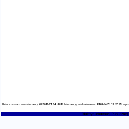
Data wprowadzenia informacji
2003-01-24 14:58:00
Informację zaktualizowano
2026-04-29 13:52:39
, wpr
Biuletyn Informacji Publicznej 